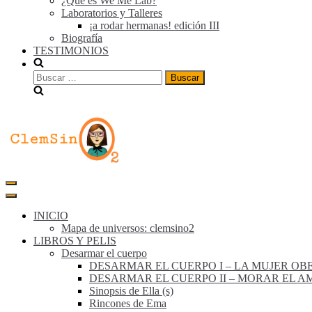
¿Qué es We Me Lab?
Laboratorios y Talleres
¡a rodar hermanas! edición III
Biografía
TESTIMONIOS
INICIO
Mapa de universos: clemsino2
LIBROS Y PELIS
Desarmar el cuerpo
DESARMAR EL CUERPO I – LA MUJER OB
DESARMAR EL CUERPO II – MORAR EL A
Sinopsis de Ella (s)
Rincones de Ema