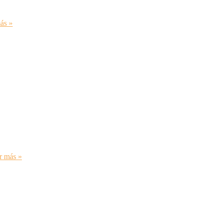
ás »
r más »