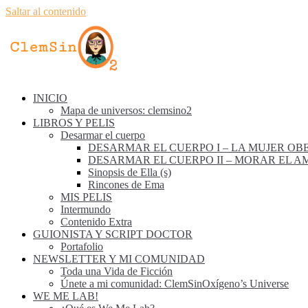
Saltar al contenido
INICIO
Mapa de universos: clemsino2
LIBROS Y PELIS
Desarmar el cuerpo
DESARMAR EL CUERPO I – LA MUJER OB
DESARMAR EL CUERPO II – MORAR EL A
Sinopsis de Ella (s)
Rincones de Ema
MIS PELIS
Intermundo
Contenido Extra
GUIONISTA Y SCRIPT DOCTOR
Portafolio
NEWSLETTER Y MI COMUNIDAD
Toda una Vida de Ficción
Únete a mi comunidad: ClemSinOxígeno’s Universe
WE ME LAB!