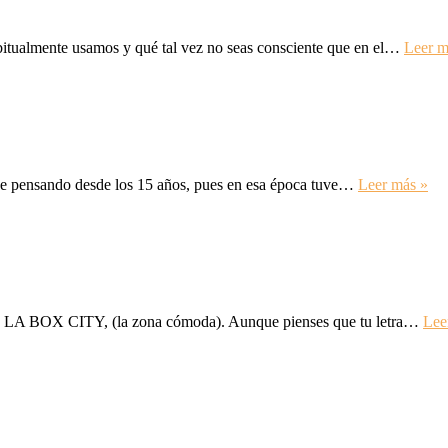
abitualmente usamos y qué tal vez no seas consciente que en el…
Leer m
he pensando desde los 15 años, pues en esa época tuve…
Leer más »
r de LA BOX CITY, (la zona cómoda). Aunque pienses que tu letra…
Lee