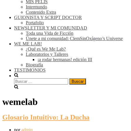
MIS PELIS
Intermundo
Contenido Extra
GUIONISTA Y SCRIPT DOCTOR
Portafolio
NEWSLETTER Y MI COMUNIDAD
Toda una Vida de Ficción
Únete a mi comunidad: ClemSinOxígeno’s Universe
WE ME LAB!
¿Qué es We Me Lab?
Laboratorios y Talleres
¡a rodar hermanas! edición III
Biografía
TESTIMONIOS
wemelab
Glosario Intuitivo: La Ducha
por
admin