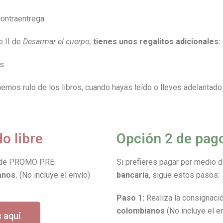
ontraentrega
e II de
Desarmar el cuerpo,
tienes unos regalitos adicionales:
as
emos rulo de los libros, cuando hayas leído o lleves adelantado u
o libre
Opción 2 de pago
to de PROMO PRE
Si prefieres pagar por medio 
anos.
(No incluye el envío)
bancaria
, sigue estos pasos:
Paso 1:
Realiza la consignació
colombianos
(No incluye el e
s aquí