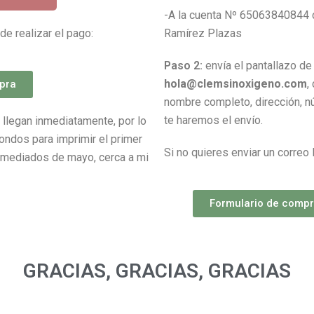
-A la cuenta Nº 65063840844 
de realizar el pago:
Ramírez Plazas
Paso 2:
envía el pantallazo de 
hola@clemsinoxigeno.com
,
pra
nombre completo, dirección, nú
te haremos el envío.
 llegan inmediatamente, por lo
fondos para imprimir el primer
Si no quieres enviar un correo 
 a mediados de mayo, cerca a mi
Formulario de compra
GRACIAS, GRACIAS, GRACIAS